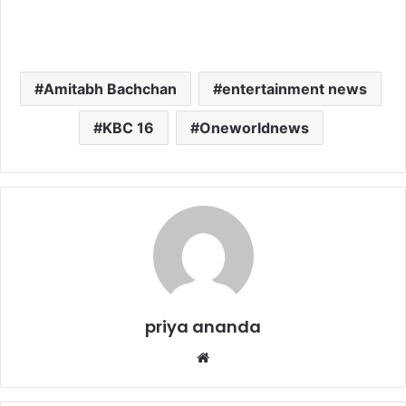
Amitabh Bachchan
entertainment news
KBC 16
Oneworldnews
priya ananda
We
bsi
te