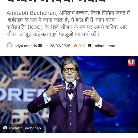
Amitabh Bachchan, अमिताभ बच्चन, जिन्हें सिनेमा जगत में
'शहंशाह' के रूप में जाना जाता है, ने हाल ही में 'कौन बनेगा
करोड़पति' (KBC) के 16वें सीजन के मंच पर अपने करियर और
जीवन से जुड़े कई महत्वपूर्ण पहलुओं पर चर्चा की।
priya ananda
S
28/02/2025
918
1 minute read
e
n
d
a
n
e
m
a
i
l
Amitabh Bachchan