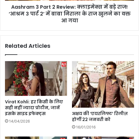
ली
Aashram 3 Part 2 Review: क्लाइमेक्स में बड़े राज!
a
का
‘आश्रम 3 पार्ट 2’ में बाबा निराला के राज खुलने का वक्त
r
खु
t
आ गया
ला
2
सा
R
,
e
Related Articles
कि
v
र
i
दा
e
र
w
के
:
हि
क्ला
सा
इ
ब
मे
से
क्स
Virat Kohli: हर किसी के लिए
गा
में
सही नहीं ज्यादा प्रोटीन, जानें
ने
ब
अक्षय की ‘एयरलिफ्ट’ रिलीज़
इसके साइड इफेक्ट्स
का
ड़े
होगीं 22 जनवरी को
14/04/2026
हु
रा
16/01/2016
न
ज
र
!