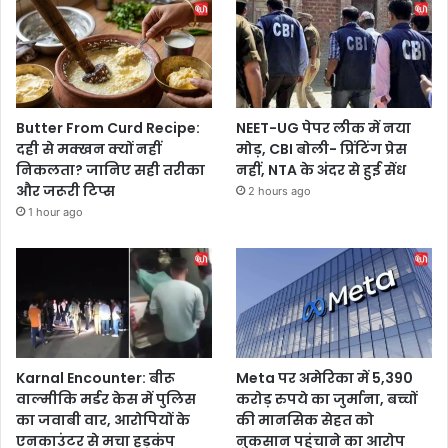
Butter From Curd Recipe:
NEET-UG पेपर लीक में नया
दही से मक्खन क्यों नहीं
मोड़, CBI बोली- प्रिंटिंग प्रेस
निकलता? जानिए सही तरीका
नहीं, NTA के अंदर से हुई सेंध
और जरूरी टिप्स
2 hours ago
1 hour ago
Karnal Encounter: बीरू
Meta पर अमेरिका में 5,390
वाल्मीकि मर्डर केस में पुलिस
करोड़ रुपये का जुर्माना, बच्चों
का जवाबी वार, आरोपियों के
की मानसिक सेहत को
एनकाउंटर से मचा हड़कंप
नुकसान पहुंचाने का आरोप