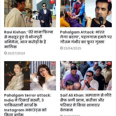
‘
आ
श्र
म
3
पा
Ravi Kishan: ‘तेरे नाम’फिल्म
Pahalgam Attack: भारत
र्ट
से मशहूर हुए ये भोजपुरी
लेगा बदला’, पहलगाम हमले पर
अभिनेता, आज करोड़ों के हैं
गौतम गंभीर का फूटा गुस्सा
2
मालिक
’
23/04/2025
में
20/07/2024
बा
बा
नि
रा
ला
के
रा
Pahalgam terror attack:
Saif Ali Khan: अस्पताल से लौटे
ज
India ने दिखाई सख्ती, 3
सैफ अली खान, करीना और
खु
पाकिस्तानी स्टार्स के
परिवार ने किया शानदार
ल
Instagram अकाउंट्स को
वेलकम
ने
किया ब्लॉक