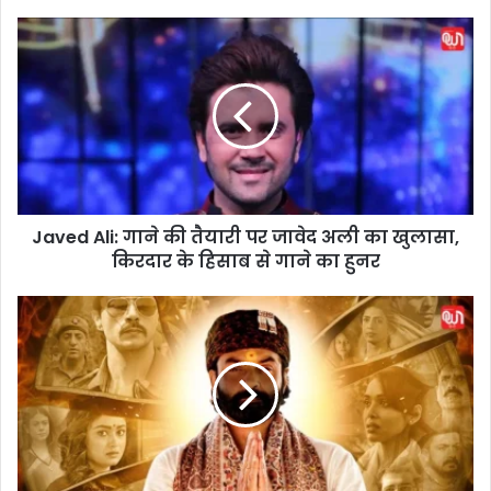
J
a
v
e
d
A
l
i
:
Javed Ali: गाने की तैयारी पर जावेद अली का खुलासा,
गा
किरदार के हिसाब से गाने का हुनर
ने
की
तै
A
या
a
री
s
प
h
र
r
जा
a
वे
m
द
3
अ
P