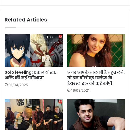
y
A
:
w
लो
a
Related Articles
क
r
तं
e
त्र
n
प
e
र
s
ह
s
म
M
ला
o
या
n
Solo leveling: एकल योद्धा,
अगर आपके बाल भी है बहुत लंबे,
फि
t
शक्ति की नई परिभाषा
तो इन बॉलीवुड एक्ट्रेस के
ल्म
h
हेयरस्टाइल को करें कॉपी
01/04/2025
वि
:
19/08/2021
वा
यौ
द
न
?
स्वा
‘
स्थ्य
T
जा
h
ग
e
रू