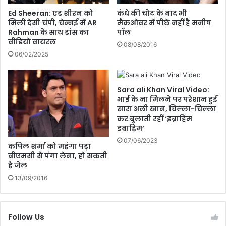
B
क
Ed Sheeran: एड शीरन को
कंधे की चोट के बाद भी
e
ता
मिली देसी चंपी, चेन्नई में AR
मैकओवर में पीछे नहीं है मनीष
n
मा
Rahman के साथ डांस का
पॉल
g
वीडियो वायरल
ह
08/08/2016
a
2
06/02/2025
l
0
F
2
i
5
Sara ali Khan Viral Video:
l
,
भाई के ना मिलने पर परेशान हुईं
e
ल
सारा अली खान, चिल्ला-चिल्ला
s
क्ष
कर बुलाती रहीं ‘इब्राहिम
’
ण
इब्राहिम’
प
,
07/06/2023
कपिल शर्मा को महंगा पड़ा
र
सु
बीएमसी से पंगा लेना, हो सकती
ब
र
है जेल
ढ़ा
क्षा
त
13/09/2016
औ
ना
र
व
जी
व
Follow Us
न