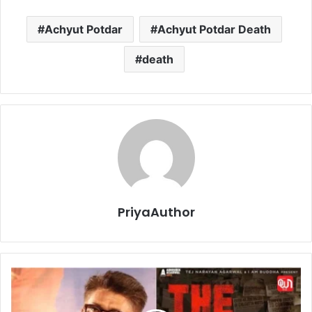
Achyut Potdar
Achyut Potdar Death
death
PriyaAuthor
T
h
e