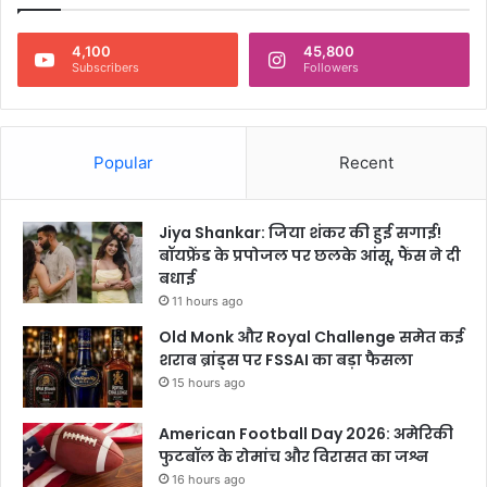
शै
ली
4,100
45,800
सु
Subscribers
Followers
झा
व
Popular
Recent
Jiya Shankar: जिया शंकर की हुई सगाई!
बॉयफ्रेंड के प्रपोजल पर छलके आंसू, फैंस ने दी
बधाई
11 hours ago
Old Monk और Royal Challenge समेत कई
शराब ब्रांड्स पर FSSAI का बड़ा फैसला
15 hours ago
American Football Day 2026: अमेरिकी
फुटबॉल के रोमांच और विरासत का जश्न
16 hours ago