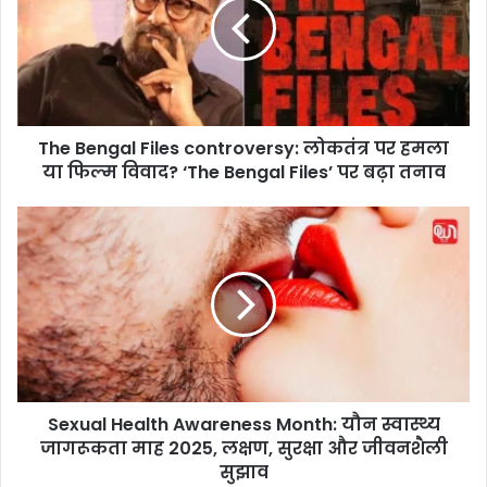
B
e
n
g
a
l
The Bengal Files controversy: लोकतंत्र पर हमला
F
या फिल्म विवाद? ‘The Bengal Files’ पर बढ़ा तनाव
i
l
e
S
s
e
c
x
o
u
n
a
t
l
r
H
o
e
v
a
e
Sexual Health Awareness Month: यौन स्वास्थ्य
l
r
जागरूकता माह 2025, लक्षण, सुरक्षा और जीवनशैली
t
s
h
सुझाव