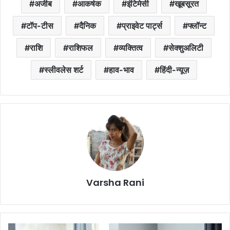
अजीब
आकर्षक
इंटिमेसी
खूबसूरत
टॉप-टीस
दैनिक
प्राइवेट पार्ट्स
फ्लॉन्ट
राशि
राशिफल
व्यक्तित्व
सेक्शुअलिटी
स्लीवलेस शर्ट
हाव-भाव
हिंदी-न्यूज़
Varsha Rani
हा