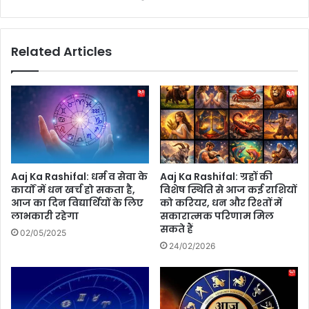
हैं
आ
ये
प
सा
के
Related Articles
रे
ज
का
न्म
र
का
ण
म
क
स
द
?
Aaj Ka Rashifal: धर्म व सेवा के
Aaj Ka Rashifal: ग्रहों की
कार्यों में धन खर्च हो सकता है,
विशेष स्थिति से आज कई राशियों
आज का दिन विद्यार्थियों के लिए
को करियर, धन और रिश्तों में
लाभकारी रहेगा
सकारात्मक परिणाम मिल
सकते हैं
02/05/2025
24/02/2026