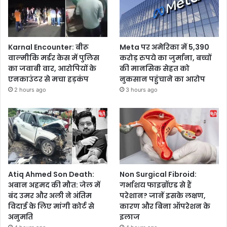
Karnal Encounter: बीरू
Meta पर अमेरिका में 5,390
वाल्मीकि मर्डर केस में पुलिस
करोड़ रुपये का जुर्माना, बच्चों
का जवाबी वार, आरोपियों के
की मानसिक सेहत को
एनकाउंटर से मचा हड़कंप
नुकसान पहुंचाने का आरोप
2 hours ago
3 hours ago
Atiq Ahmed Son Death:
Non Surgical Fibroid:
अबान अहमद की मौत: जेल में
गर्भाशय फाइब्रॉएड से हैं
बंद उमर और अली ने अंतिम
परेशान? जानें इसके लक्षण,
विदाई के लिए मांगी कोर्ट से
कारण और बिना ऑपरेशन के
अनुमति
इलाज