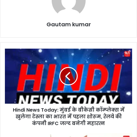
Gautam kumar
H
i
n
d
i
N
e
w
s
Hindi News Today: मुंबई के बीकेसी कॉम्प्लेक्स में
T
खुलेगा टेस्ला का भारत में पहला शोरूम, रेलवे की
o
d
कंपनी IRFC जल्द बनेगी महारत्न
a
y
K