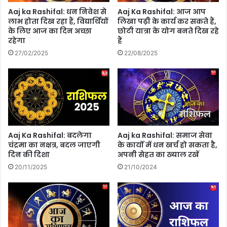
में
सां
Aaj ka Rashifal: धन निवेश से
Aaj Ka Rashifal: आज आप
प
स्कृ
लाभ होता दिख रहा हैं, विद्यार्थियों
लिखा पढ़ी के कार्य कर सकते हैं,
ह
ति
के लिए आज का दिन अच्छा
छोटी यात्रा के योग बनते दिख रहे
ला
क
रहेगा
हैं
शो
का
27/02/2025
22/08/2025
रू
र्य
म
क्र
,
मों
रे
औ
ल
र
वे
प्र
की
द
कं
र्श
Aaj Ka Rashifal: बदलेगा
Aaj ka Rashifal: समाज सेवा
प
नों
चंद्रमा का नक्षत्र, बदल जाएगी
के कार्यों में धन खर्च हो सकता है,
नी
दिन की दिशा
अपनी सेहत का ख्याल रखें
का
I
अ
20/11/2025
21/10/2024
R
नु
F
भ
C
व
ज
लें
ल्द