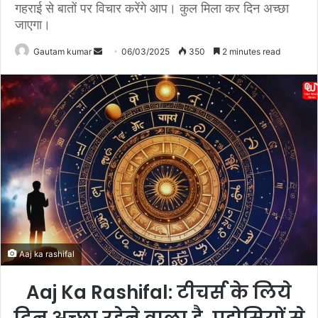
गहराई से बातों पर विचार करेंगे आप। कुल मिला कर दिन अच्छा
जाएगा।
Gautam kumar
S
06/03/2025
350
2 minutes read
e
n
d
a
n
e
m
a
i
l
Aaj ka rashifal
Aaj Ka Rashifal: टीचर्स के लिये
दिन अच्छा रहेने वाला है, पड़ोसियों से