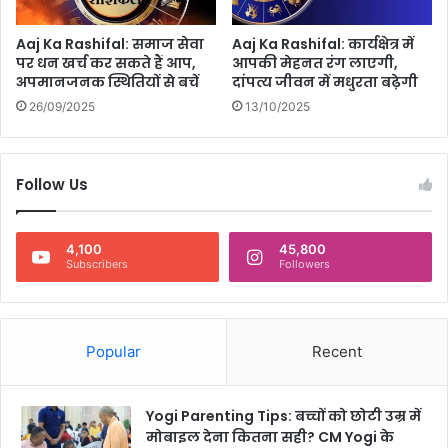
ब
ने
Aaj Ka Rashifal: समाज सेवा
Aaj Ka Rashifal: कार्यक्षेत्र में
गी
पर धन खर्च कर सकते हैं आप,
आपकी मेहनत रंग लाएगी,
म
अपमानजनक स्थितियों से बचें
दांपत्य जीवन में मधुरता बढ़ेगी
हा
र
26/09/2025
13/10/2025
त्न
Follow Us
4,100
45,800
Subscribers
Followers
Popular
Recent
Yogi Parenting Tips: बच्चों को छोटी उम्र में
मोबाइल देना कितना सही? CM Yogi के