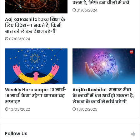
उत्तम है, सिर्फ इन चीज़ों से बचें
T
ले
31/05/2024
r
में
a
3
Aaj ka Rashifal: उच्च शिक्षा के
v
लिए विदेश जा सकते हैं, किसी
5
बात को ले कर टेंशन रहेगी
e
ह
l
जा
07/08/2024
का
र
त
त
री
क
का
सै
ल
री
Weekly Horoscope: 13 मार्च-
Aaj Ka Rashifal: समाज सेवा
19 मार्च: कैसा रहेगा आपका यह
के कार्यों में धन खर्च हो सकता है,
सप्ताह?
लेखन के कार्य में रुचि बढ़ेगी
13/03/2022
13/02/2025
Follow Us