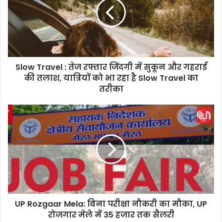
w
T
r
a
v
e
Slow Travel : तेज रफ्तार जिंदगी में सुकून और गहराई
l
की तलाश, यात्रियों को भा रहा है Slow Travel का
:
ते
तरीका
ज
र
U
फ्ता
P
र
R
जिं
o
द
z
गी
g
में
a
सु
a
कू
r
न
UP Rozgaar Mela: बिना परीक्षा नौकरी का मौका, UP
M
औ
रोजगार मेले में 35 हजार तक सैलरी
e