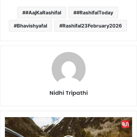
#AajKaRashifal
#RashifalToday
Bhavishyafal
Rashifal23February2026
Nidhi Tripathi
S
l
o