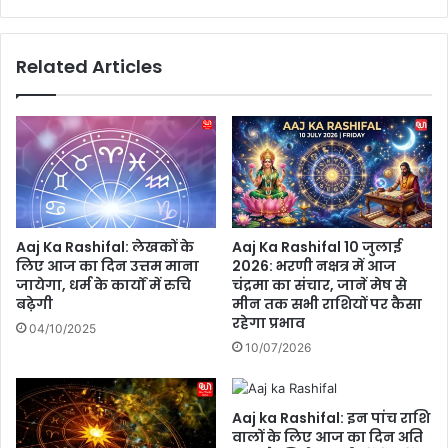
र
l
ग
a
ह
:
Related Articles
रा
बि
ई
ना
की
प
त
री
ला
क्षा
श
नौ
,
क
या
री
त्रि
का
Aaj Ka Rashifal: लेखकों के
Aaj Ka Rashifal 10 जुलाई
यों
मौ
लिए आज का दिन उत्तम माना
2026: भरणी नक्षत्र में आज
को
का
जायेगा, धर्म के कार्यों में रुचि
चंद्रमा का संचार, जानें मेष से
भा
,
बढ़ेगी
मीन तक सभी राशियों पर कैसा
र
U
रहेगा प्रभाव
04/10/2025
हा
P
10/07/2026
है
रो
S
ज
l
गा
Aaj ka Rashifal: इन पांच राशि
o
र
वालों के लिए आज का दिन अति
w
मे